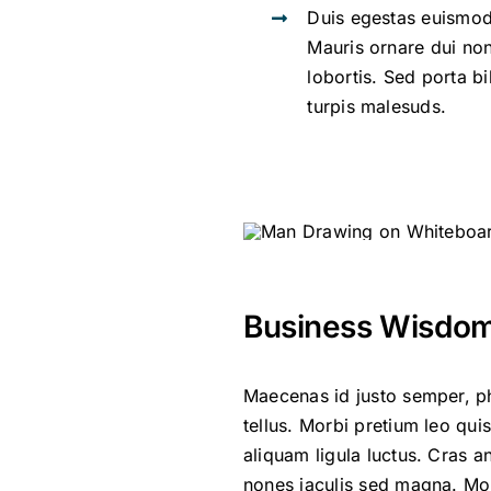
Duis egestas euismo
Mauris ornare dui n
lobortis. Sed porta bi
turpis malesuds.
Business Wisdom,
Maecenas id justo semper, ph
Proin lacus lacus, rutrum i
tellus. Morbi pretium leo qui
pellentesque diam. Integer i
aliquam ligula luctus. Cras 
vehicula augue. Suspendiss
nones iaculis sed magna. Mor
Vestibulum auctor tortor a p