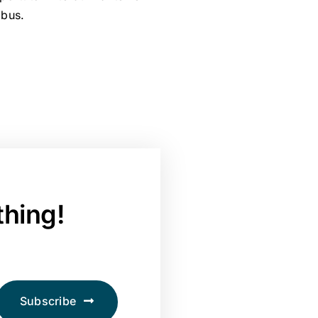
ibus.
thing!
Subscribe