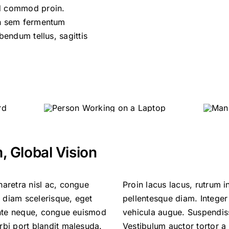
d commod proin.
on sem fermentum
bendum tellus, sagittis
 Global Vision
aretra nisl ac, congue
n turpis vitae, luctus
s diam scelerisque, eget
d vestibulum metus, vel
ante neque, congue euismod
e vehicula semper justo.
bi port blandit malesuda.
orttitor interdum ante vel